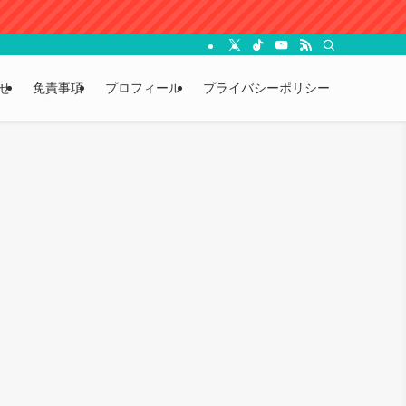
せ
免責事項
プロフィール
プライバシーポリシー