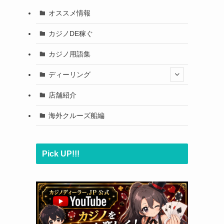
オススメ情報
カジノDE稼ぐ
カジノ用語集
ディーリング
店舗紹介
海外クルーズ船編
Pick UP!!!