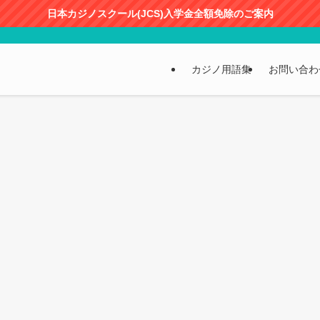
日本カジノスクール(JCS)入学金全額免除のご案内
カジノ用語集
お問い合わ