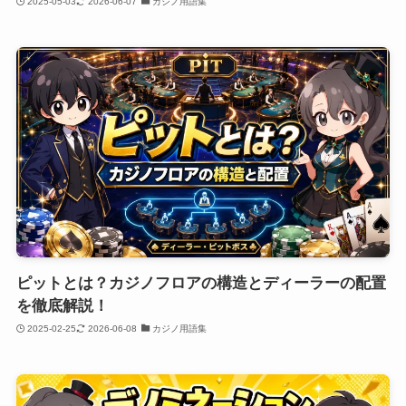
2025-05-03
2026-06-07
カジノ用語集
ピットとは？カジノフロアの構造とディーラーの配置
を徹底解説！
2025-02-25
2026-06-08
カジノ用語集