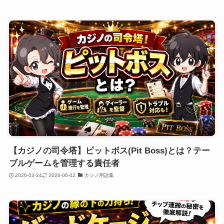
【カジノの司令塔】ピットボス(Pit Boss)とは？テー
ブルゲームを管理する責任者
2026-03-24
2026-06-02
カジノ用語集