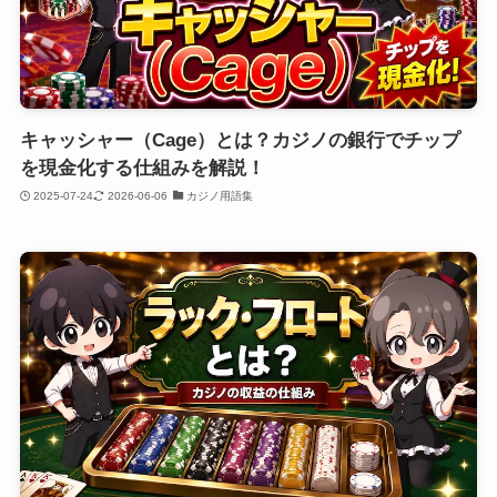
キャッシャー（Cage）とは？カジノの銀行でチップ
を現金化する仕組みを解説！
2025-07-24
2026-06-06
カジノ用語集