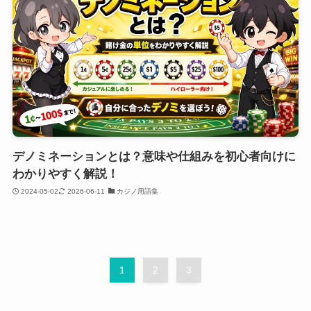
デノミネーションとは？意味や仕組みを初心者向けに
わかりやすく解説！
2024-05-02
2026-06-11
カジノ用語集
1
2
3