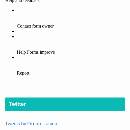
Twitter
Tweets by Ocean_casino