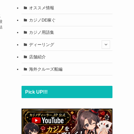
オススメ情報
こ
カジノDE稼ぐ
校
結
カジノ用語集
ディーリング
店舗紹介
海外クルーズ船編
Pick UP!!!