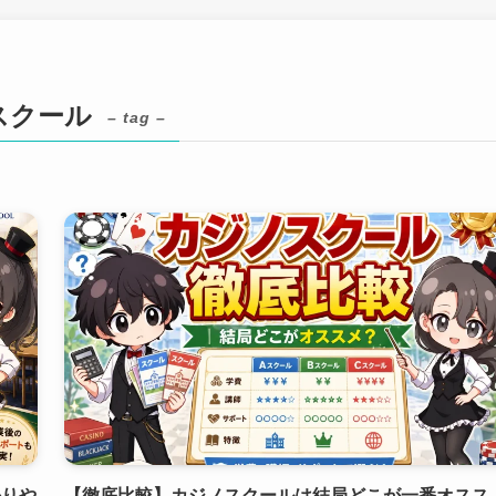
スクール
– tag –
かりや
【徹底比較】カジノスクールは結局どこが一番オスス