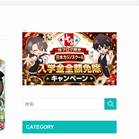
CATEGORY