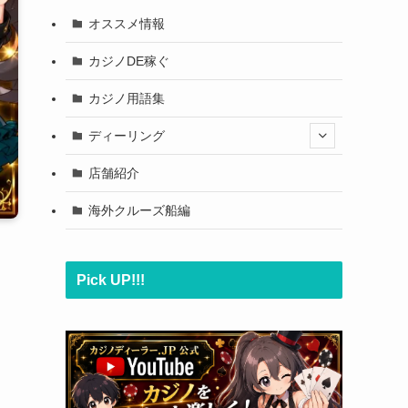
オススメ情報
カジノDE稼ぐ
カジノ用語集
ディーリング
店舗紹介
海外クルーズ船編
Pick UP!!!