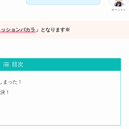
オーシャン
ミッションバカラ
」となります※
目次
しまった！
解決！