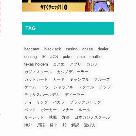
TAG
baccarat
blackjack
casino
cruise
dealer
dealing
IR
JCS
poker
ship
shuffle
texas holdem
まとめ
アプリ
カジノ
カジノスクール
カジノディーラー
カットカード
カード
ギャンブル
クルーズ
ゲーム
コツ
シャッフル
スクール
チップ
テキサスホールデム
ディーラー
ディーリング
バカラ
ブラックジャック
ベット
ポーカー
マナー
ルール
ルーレット
就職
方法
日本カジノスクール
海外
用語
稼ぐ
船
解説
遊び方