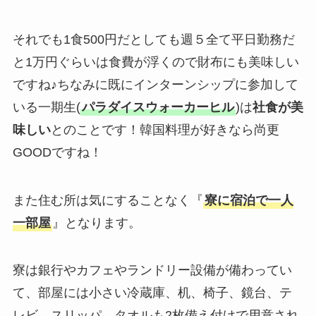
それでも1食500円だとしても週５全て平日勤務だ
と1万円ぐらいは食費が浮くので財布にも美味しい
ですね♪ちなみに既にインターンシップに参加して
いる一期生(
パラダイスウォーカーヒル
)は
社食が美
味しい
とのことです！韓国料理が好きなら尚更
GOODですね！
また住む所は気にすることなく『
寮に宿泊で一人
一部屋
』となります。
寮は銀行やカフェやランドリー設備が備わってい
て、部屋には小さい冷蔵庫、机、椅子、鏡台、テ
レビ、スリッパ、タオルも2枚備え付けで用意され