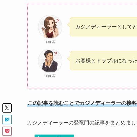
カジノディーラーとして
You ①
お客様とトラブルになっ
You ②
この記事を読むことでカジノディーラーの接客
カジノディーラーの登竜門の記事をまとめました