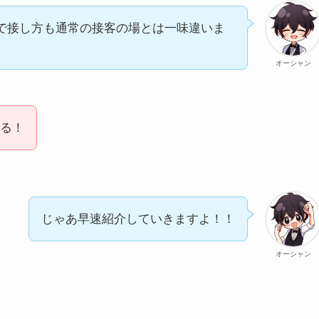
で接し方も通常の接客の場とは一味違いま
オーシャン
る！
じゃあ早速紹介していきますよ！！
オーシャン