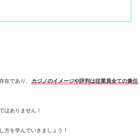
存在であり、
カジノのイメージや評判は従業員全ての責任
ではありません！
し方を学んでいきましょう！