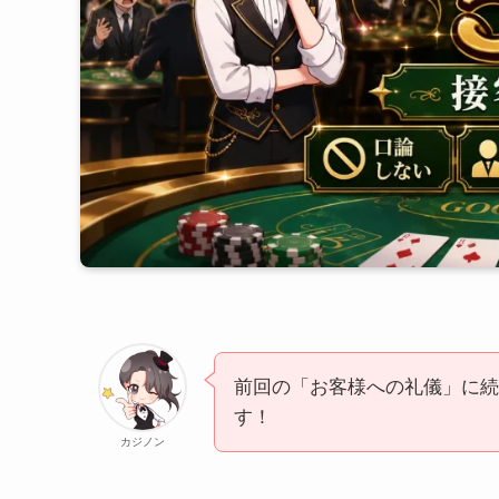
前回の「お客様への礼儀」に続
す！
カジノン