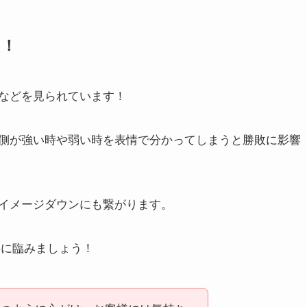
を！
などを見られています！
側が強い時や弱い時を表情で分かってしまうと勝敗に影響
イメージダウンにも繋がります。
事に臨みましょう！