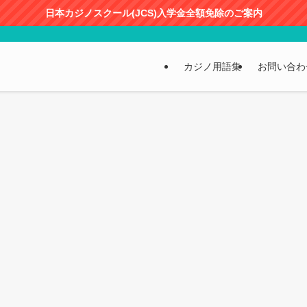
日本カジノスクール(JCS)入学金全額免除のご案内
カジノ用語集
お問い合わ