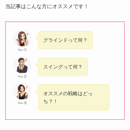
当記事はこんな方にオススメです！
グラインドって何？
You ①
スイングって何？
You ②
オススメの戦略はどっ
ち？！
You ③