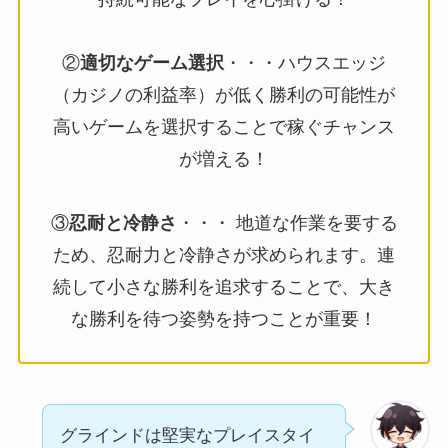
②
適切なゲーム選択
・・・ハウスエッジ
（カジノの利益率）が低く勝利の可能性が
高いゲームを選択することで稼ぐチャンス
が増える！
③
忍耐と冷静さ
・・・ 地道な作業を要する
ため、忍耐力と冷静さが求められます。連
続して小さな勝利を追求することで、大き
な勝利を待つ姿勢を持つことが重要！
グラインドは堅実なプレイスタイ