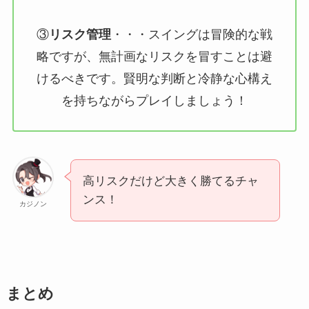
③
リスク管理
・・・スイングは冒険的な戦
略ですが、無計画なリスクを冒すことは避
けるべきです。賢明な判断と冷静な心構え
を持ちながらプレイしましょう！
高リスクだけど大きく勝てるチャ
ンス！
カジノン
まとめ