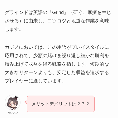
グラインドは英語の「Grind」（研ぐ、摩擦を生じ
させる）に由来し、コツコツと地道な作業を意味
します。
カジノにおいては、この用語がプレイスタイルに
応用されて、少額の賭けを繰り返し細かな勝利を
積み上げて収益を得る戦略を指します。短期的な
大きなリターンよりも、安定した収益を追求する
プレイヤーに適しています。
メリットデメリットは？？？
カジノン