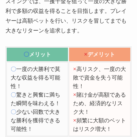
スイングでは、一攫千金を狙って一度の大きな勝
利で多額の収益を得ることを目指します。プレイ
ヤーは高額ベットを行い、リスクを冒してまでも
大きなリターンを追求します。
〇
メリット
×
デメリット
〇
一度の大勝利で莫
×
高リスク、一度の大
大な収益を得る可能
敗で資金を失う可能
性！
性！
〇
驚きと興奮に満ち
×
賭け金が高額である
た瞬間を味わえる！
ため、経済的なリス
〇
少ない回数で大き
ク大！
な勝利を獲得できる
×
頻繁に大額のベット
可能性！
はリスク増大！