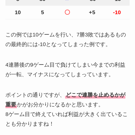
10
5
〇
+5
-10
この例では10ゲームを行い、7勝3敗ではあるもの
の最終的には-10となってしまった例です。
4連勝後の9ゲーム目で負けてしまい今までの利益
が一転、マイナスになってしまっています。
ポイントの通りですが、
どこで連勝を止めるかが
重要
かがお分かりになるかと思います。
8ゲーム目で終えていれば利益が大きく出ているこ
とも分かりますね！