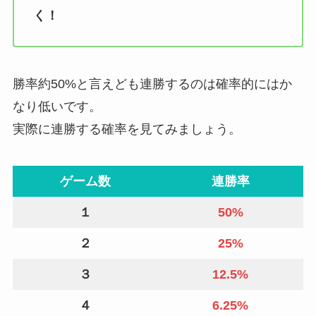
く！
勝率約50%と言えども連勝するのは確率的にはか
なり低いです。
実際に連勝する確率を見てみましょう。
ゲーム数
連勝率
１
50%
２
25%
３
12.5%
４
6.25%