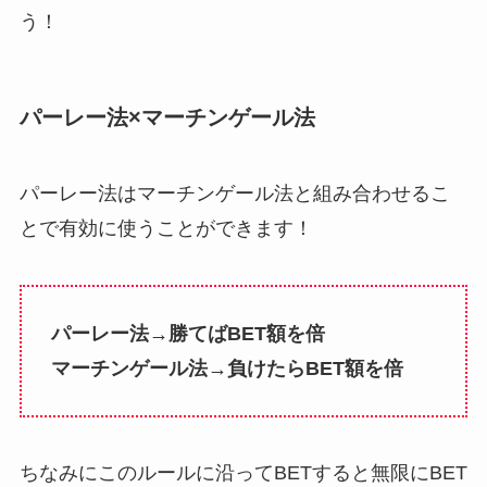
う！
パーレー法×マーチンゲール法
パーレー法はマーチンゲール法と組み合わせるこ
とで有効に使うことができます！
パーレー法→勝てばBET額を倍
マーチンゲール法→負けたらBET額を倍
ちなみにこのルールに沿ってBETすると無限にBET