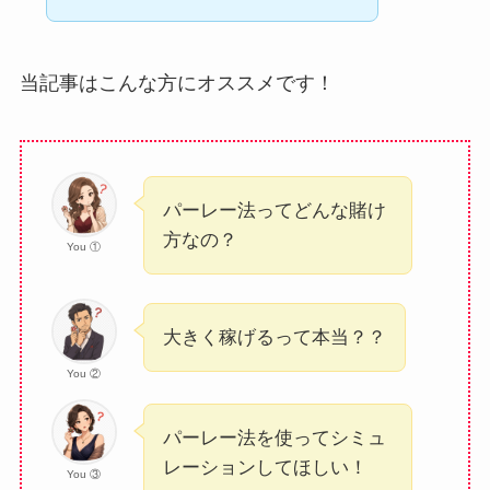
当記事はこんな方にオススメです！
パーレー法ってどんな賭け
方なの？
You ①
大きく稼げるって本当？？
You ②
パーレー法を使ってシミュ
レーションしてほしい！
You ③