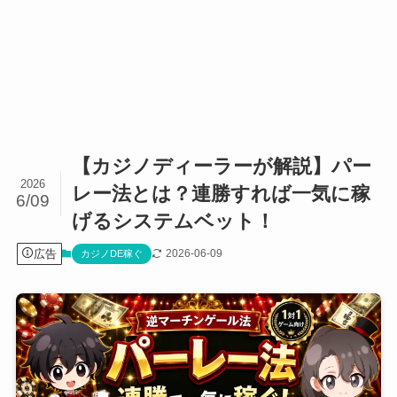
【カジノディーラーが解説】パー
2026
レー法とは？連勝すれば一気に稼
6/09
げるシステムベット！
広告
2026-06-09
カジノDE稼ぐ