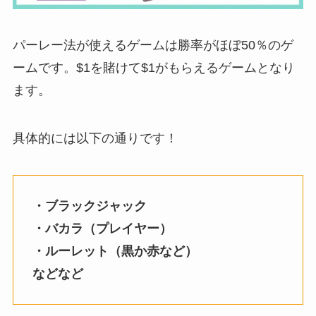
パーレー法が使えるゲームは勝率がほぼ50％のゲ
ームです。$1を賭けて$1がもらえるゲームとなり
ます。
具体的には以下の通りです！
・ブラックジャック
・バカラ（プレイヤー）
・ルーレット（黒か赤など）
などなど