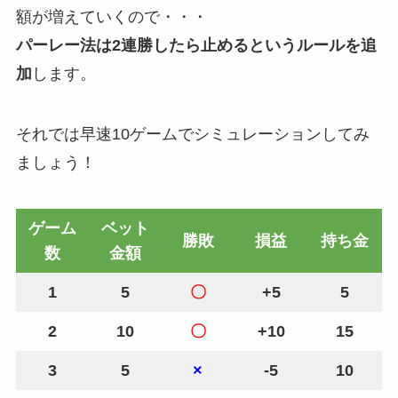
額が増えていくので・・・
パーレー法は2連勝したら止めるというルールを追
加
します。
それでは早速10ゲームでシミュレーションしてみ
ましょう！
ゲーム
ベット
勝敗
損益
持ち金
数
金額
1
5
〇
+5
5
2
10
〇
+10
15
3
5
×
-5
10