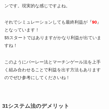
ンです。現実的な感じですよね。
それでシミュレーションしても最終利益が『
90
』
となっています！
$5スタートではありますがかなり利益が出ていま
すね！
このようにパーレー法とマーチンゲール法を上手
く組み合わせることで利益を出す方法もあります
のでぜひ参考にしてくださいね！
31システム法のデメリット