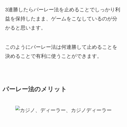
3連勝したらパーレー法を止めることでしっかり利
益を保持したまま、ゲームをこなしているのが分
かると思います。
このようにパーレー法は何連勝して止めることを
決めることで有利に使うことができます。
パーレー法のメリット