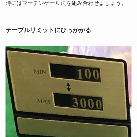
時にはマーチンゲール法を組み合わせましょう。
テーブルリミットにひっかかる