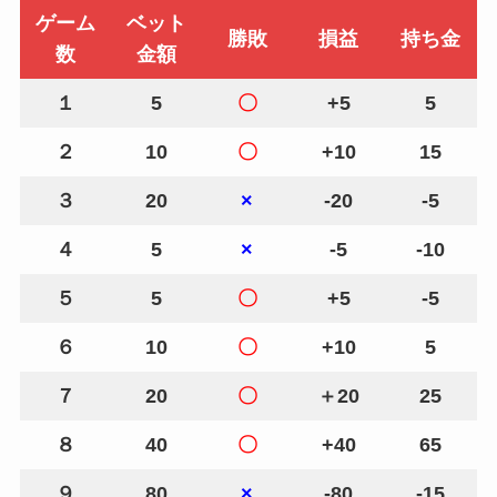
ゲーム
ベット
勝敗
損益
持ち金
数
金額
１
5
〇
+5
5
２
10
〇
+10
15
３
20
×
-20
-5
４
5
×
-5
-10
５
5
〇
+5
-5
６
10
〇
+10
5
７
20
〇
＋20
25
８
40
〇
+40
65
９
80
×
-80
-15