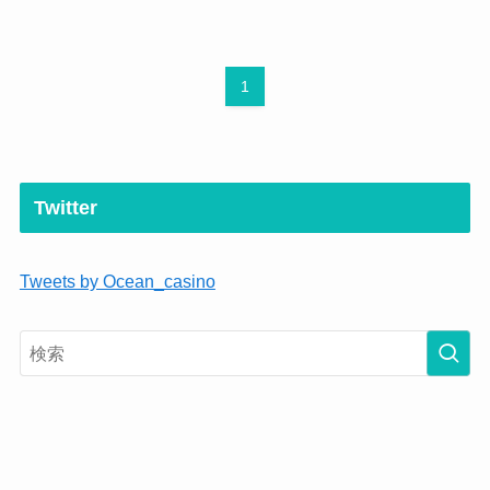
1
Twitter
Tweets by Ocean_casino