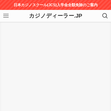
日本カジノスクール(JCS)入学金全額免除のご案内
カジノディーラー.JP