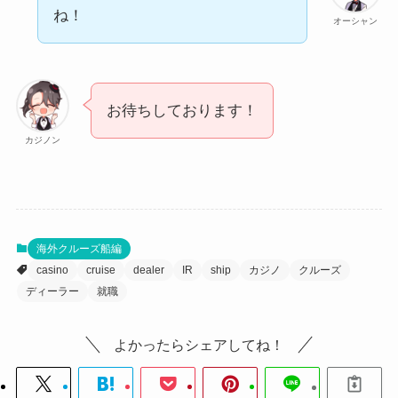
ね！
オーシャン
お待ちしております！
カジノン
海外クルーズ船編
casino
cruise
dealer
IR
ship
カジノ
クルーズ
ディーラー
就職
よかったらシェアしてね！